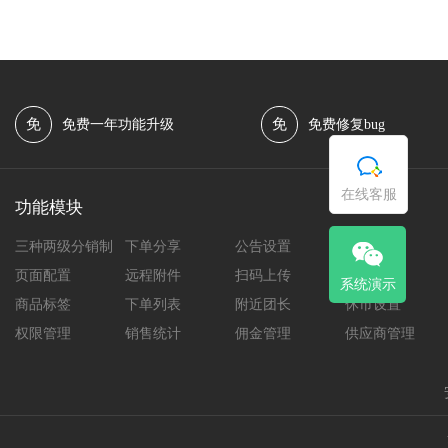
免
免
免费一年功能升级
免费修复bug
在线客服
功能模块
三种两级分销制
下单分享
公告设置
团长中心
页面配置
远程附件
扫码上传
提现设置
系统演示
商品标签
下单列表
附近团长
休市设置
权限管理
销售统计
佣金管理
供应商管理